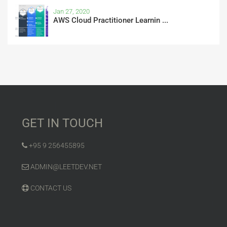
Jan 27, 2020
AWS Cloud Practitioner Learnin ...
GET IN TOUCH
+95 9 256455895
ADMIN@LEETDEV.NET
CONTACT US