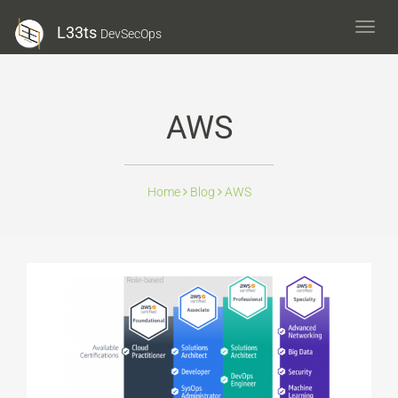
L33ts
L33ts
DevSecOps
DevS
AWS
Home
Blog
AWS