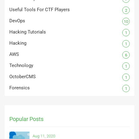
Useful Tools For CTF Players
2
DevOps
10
Hacking Tutorials
1
Hacking
1
AWS
6
Technology
1
OctoberCMS
1
Forensics
1
Popular Posts
Aug 11, 2020