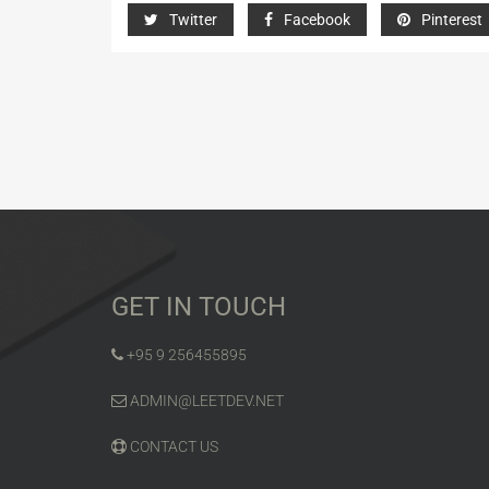
Twitter
Facebook
Pinterest
GET IN TOUCH
+95 9 256455895
ADMIN@LEETDEV.NET
CONTACT US