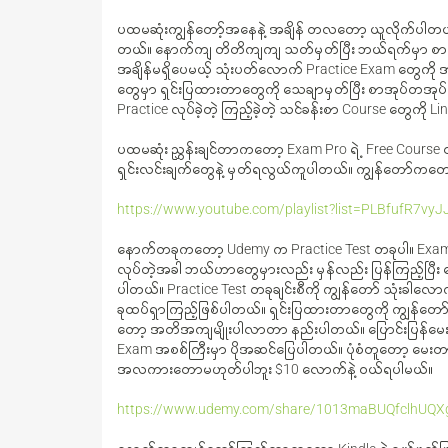
ပထမဆုံးကျွန်တော့်အနေနဲ့ အချိန် တလတော့ ယူလိုက်ပါ
တယ်။ နောက်ကျ တိတိကျကျ သတ်မှတ်ပြီး ဘယ်ရက်မှာ စာမ
အချိန်မရှိပေမယ့် သုံးပတ်လောက် Practice Exam တွေကို အဓ
တွေမှာ ရှင်းပြထားတာတွေကို သေချာမှတ်ပြီး စာအုပ်တအုပ်
Practice လုပ်ခဲ့တဲ့ ကြည့်ခဲ့တဲ့ သင်ခန်းစာ Course တွေကို
ပထမဆုံး ညွှန်းချင်တာကတော့ Exam Pro ရဲ့ Free Course တခ
ရှင်းလင်းချက်တွေနဲ့ မှတ်ရလွယ်ကူပါတယ်။ ကျွန်တော်ကတော့ 
https://www.youtube.com/playlist?list=PLBfufR7
နောက်တခုကတော့ Udemy က Practice Test တခုပါ။ Exam အစစ်လ
လုပ်တဲ့အခါ ဘယ်ဟာတွေမှားလည်း မှန်လည်း ပြန်ကြည့်ပြီး မေး
ပါတယ်။ Practice Test တခုချင်းစီကို ကျွန်တော် သုံးခါလော
ခုထပ်ရှာကြည့်ဖြစ်ပါတယ်။ ရှင်းပြထားတာတွေကို ကျွန်တော
တော့ အတိအကျမျိုးပါလာတာ နည်းပါတယ်။ ပြောင်းပြန်မေးတ
Exam အစစ်ကြီးမှာ ပိုအဆင်ပြေပါတယ်။ ပုံစံတူတော့ မေး
အလကားတောမဟုတ်ပါဘူး $10 လောက်နဲ့ ဝယ်ရပါမယ်။
https://www.udemy.com/share/1013maBUQfclhUQX