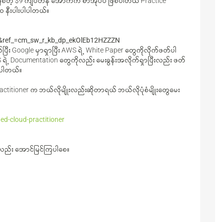
စ်တဲ့ $9 ကျပ်တန် အောက်က စာအုပ်ပဲ ဖြစ်ပါတယ် Practice
၀ နီးပါးပါပါတယ်။
&ref_=cm_sw_r_kb_dp_ekOlEb12HZZZN
ပြီး Google မှာရှာပြီး AWS ရဲ့ White Paper တွေကိုလိုက်ဖတ်ပါ
S ရဲ့ Documentation တွေကိုလည်း မေးခွန်းအလိုက်ရှာပြီးလည်း ဖတ်
ပ်ပါတယ်။
itioner က ဘယ်လိုမျိုးလည်းဆိုတာရယ် ဘယ်လိုပုံစံမျိုးတွေမေး
ied-cloud-practitioner
ေလည်း အောင်မြင်ကြပါစေ။