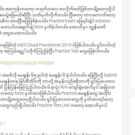
တယ်။ အစတုန်းကတော့ တရက်တလေ စာလိုက်ဖတ်ဖြစ်တာမျိုးတော့ရှိပါ
ေးပွဲဖြေမယ်ဆိုပြီး သတ်မှတ်လိုက်တယ်။ ပြီးတော့ တလလောက်တော့
ိက ထားပြီးဖြေဖြစ်ခဲ့တယ်။ Practice Exam ဖြေရင်းနဲ့ပဲ solution
 ဘောပင်တချောင်းနဲ့ Note မှတ်ခဲ့ပါတယ်။ အောက်မှာ ကျွန်တော်
 Link တွေပေးထားပါမယ်။
ုဖြစ်တဲ့ AWS Cloud Practitioner 2019 ပဲဖြစ်ပါတယ်။ ရှင်းလင်းတဲ့
အကြမ်းဖျဥ်းလိုက်ကြည့်ခဲ့ပြီး Practice Test တွေဖြေခဲ့ပါတယ်။
vyJJ4fOplWPOtYqRyQ6YPMsBsF
ို မေးခွန်း ၆၅ ခုပါတဲ့ မေးခွန်း ၆ စုံပါပါတယ်။ ဖြေပြီးလို့ Submit
ခွန်းတခု ခြင်းစီတိုင်းကို ဘာလို့ အမှန်လည်းဆိုတာကို ရှင်းပြပေးထား
က် ပြန်ပြန်ဖြေကြည့်ပါတယ်။ ၆ ခုလုံး 90% ကျော်နဲ့အောင်မှပဲ အခြားတ
်ကတော့ Note မှတ်ထားဖြစ်ပါတယ်။ Practice မေးခွန်းတွေ အတိုင်း
ာမျိုးတွေတော့ရှိပါတယ်။ ရှင်းပြထားတာတွေကို မှတ်ထားရင်တော့
တာတွေလည်းရှိပါတယ်။ Practice Test Link ကတော့ အောက်မှာပါ
g=/