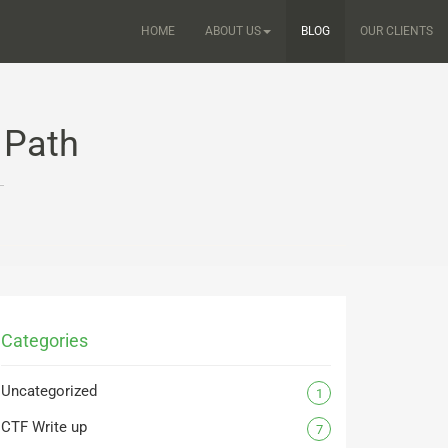
HOME
ABOUT US
BLOG
OUR CLIENTS
 Path
Categories
Uncategorized
1
CTF Write up
7