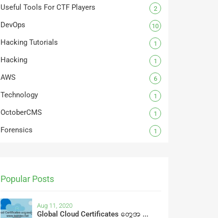
Useful Tools For CTF Players
2
DevOps
10
Hacking Tutorials
1
Hacking
1
AWS
6
Technology
1
OctoberCMS
1
Forensics
1
Popular Posts
Aug 11, 2020
Global Cloud Certificates တွေအ ...