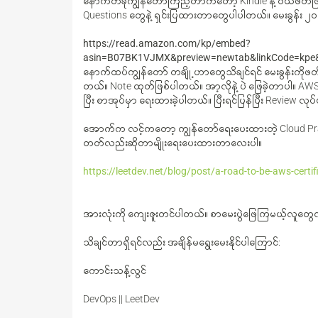
နောက်တခုကျွန်တော်ကြည့်တာကတော့ Kindle နဲ့ ဝယ်ဖတ်ဖြ
Questions တွေနဲ့ ရှင်းပြထားတာတွေပါပါတယ်။ မေးခွန်း ၂၀
https://read.amazon.com/kp/embed?
asin=B07BK1VJMX&preview=newtab&linkCode=kpe
နောက်ထပ်ကျွန်တော် တချို့ဟာတွေသိချင်ရင် မေးခွန်းကိုဖတ်
တယ်။ Note ထုတ်ဖြစ်ပါတယ်။ အာ့လိုနဲ့ ပဲ ဖြေခဲ့တာပါ။ AW
ပြီး စာအုပ်မှာ ရေးထားခဲ့ပါတယ်။ ပြီးရင်ပြန်ပြီး Review လု
အောက်က လင့်ကတော့ ကျွန်တော်ရေးပေးထားတဲ့ Cloud Pract
တတ်လည်းဆိုတာမျိုးရေးပေးထားတာလေးပါ။
https://leetdev.net/blog/post/a-road-to-be-aws-certif
အားလုံးကို ကျေးဇူးတင်ပါတယ်။ စာမေးပွဲဖြေကြမယ့်လူတွ
သိချင်တာရှိရင်လည်း အချိန်မရွေးမေးနိုင်ပါကြောင်:
ကောင်းသန့်လွင်
DevOps || LeetDev