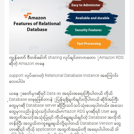
ကျွန်တော် ဒီတစ်ခေါက် sharing လုပ်ချင်တာကတော ့Amazon RDS
ဆိုတဲ့ Amazon ကနေ
support လုပ်ထားတဲ့ Relational Database Instance အကြောင်း
လေးပါပဲ။
ယနေ ့ခေတ်မှာဆိုရင် Data က အရမ်းအရေးကြီးပါတယ် ကိုယ်
့Database တခုခုဖြစ်တာနဲ ့ပြန်ရဖို့ချက်ချင်းလိုပါတယ် ဆိုဒ်အကြီး
တွေမှာဆို Database server ဆိုပြီးသပ်သပ်သုံးပေးရပါတယ်။ အသေး
တွေမှာလည်း ခွဲသုံးသင့်ပါတယ်။Amazon RDS မှာဆိုရင် User တွေ
အတွက်အသင့်အသုံးပြုရင် ကိုယ်ရွေးချယ်ချင်တဲ့ Database အလိုက်
တန်းပြီး အလွယ်တကူရွေးချယ်လို့ရပါတယ် Database Version တွေ
ဟာဆိုရင် ကိုယ့် application အတွက်အရမ်းကို အရေးပါပါတယ် ဒါ