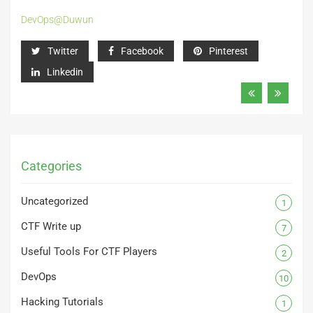
DevOps@Duwun
Twitter
Facebook
Pinterest
Linkedin
Categories
Uncategorized
1
CTF Write up
7
Useful Tools For CTF Players
2
DevOps
10
Hacking Tutorials
1