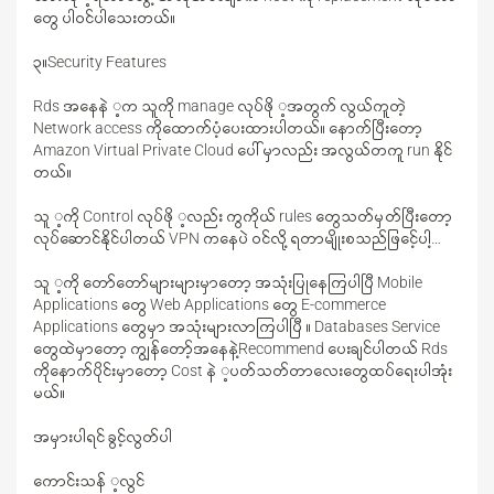
တွေ ပါဝင်ပါသေးတယ်။
၃။Security Features
Rds အနေနဲ ့က သူကို manage လုပ်ဖို ့အတွက် လွယ်ကူတဲ့
Network access ကိုထောက်ပံ့ပေးထားပါတယ်။ နောက်ပြီးတော့
Amazon Virtual Private Cloud ပေါ်မှာလည်း အလွယ်တကူ run နိုင်
တယ်။
သူ ့ကို Control လုပ်ဖို ့လည်း ကွကိုယ် rules တွေသတ်မှတ်ပြီးတော့
လုပ်ဆောင်နိုင်ပါတယ် VPN ကနေပဲ ဝင်လို့ ရတာမျိုးစသည်ဖြင်ေ့ပါ့…
သူ ့ကို တော်တော်များများမှာတော့ အသုံးပြုနေကြပါပြီ Mobile
Applications တွေ Web Applications တွေ E-commerce
Applications တွေမှာ အသုံးများလာကြပါပြီ ။ Databases Service
တွေထဲမှာတော့ ကျွန်တော့်အနေနဲ့Recommend ပေးချင်ပါတယ် Rds
ကိုနောက်ပိုင်းမှာတော့ Cost နဲ ့ပတ်သတ်တာလေးတွေထပ်ရေးပါအုံး
မယ်။
အမှားပါရင် ခွင့်လွတ်ပါ
ကောင်းသန် ့လွင်