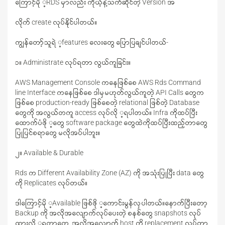
ကြောင့်မို ့RDS မှာလည်း ကိုယ့်နဲ့သက်ဆိုင်တဲ့ Version အ
လိုက် create လုပ်နိုင်ပါတယ်။
ကျွန်တော့်သူရဲ ့features လေးတွေ ပြောပြချင်ပါတယ်-
၁။ Administrate လုပ်ရတာ လွယ်ကူခြင်း။
AWS Management Console ကနေဖြစ်စေ AWS Rds Command
line Interface ကနေဖြစ်စေ ဒါမှမဟုတ်လွယ်ကူတဲ့ API Calls တွေက
ဖြစ်စေ production-ready ဖြစ်စေတဲ့ relational ဖြစ်တဲ့ Database
တွေကို အလွယ်တကူ access လုပ်လို ့ရပါတယ်။ Infra ကိုထပ်ပြီး
ထောက်ပံဖို ့တွေ software package တွေထဲကိုထပ်ပြီးထည့်တာတွေ
ပြုပြင်စရာတွေ မလိုအပ်ပါဘူး။
၂။ Available & Durable
Rds က Different Availability Zone (AZ) ကို အသုံးပြုပြီး data တွေ
ကို Replicates လုပ်တယ်။
ဒါကြောင့်မို ့Available ဖြစ်ဖို ့ကောင်းမွန်လှပါတယ်။နောက်ပြီးတော့
Backup ကို အလိုအလျောက်လုပ်ပေးတဲ့ စနစ်တွေ snapshots လုပ်
ထားလို ့ရတာတွေ့ အလိုအလျောက် host ကို replacement လုပ်တာ