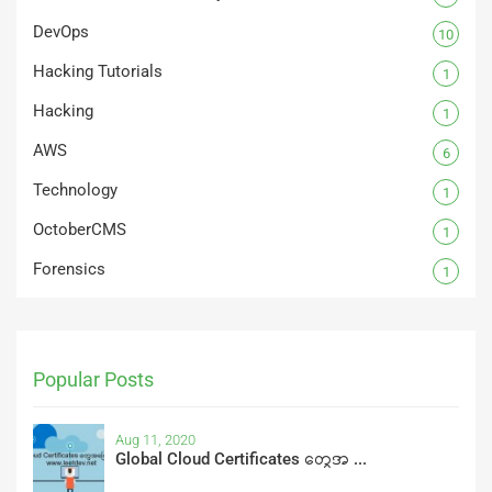
DevOps
10
Hacking Tutorials
1
Hacking
1
AWS
6
Technology
1
OctoberCMS
1
Forensics
1
Popular Posts
Aug 11, 2020
Global Cloud Certificates တွေအ ...