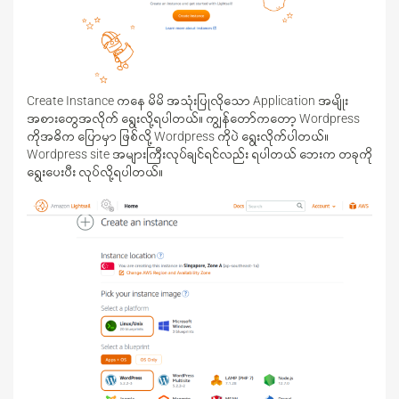
Create Instance ကနေ မိမိ အသုံးပြုလိုသော Application အမျိုး
အစားတွေအလိုက် ရွေးလို့ရပါတယ်။ ကျွန်တော်ကတော့ Wordpress
ကိုအဓိက ပြောမှာ ဖြစ်လို့ Wordpress ကိုပဲ ရွေးလိုက်ပါတယ်။
Wordpress site အများကြီးလုပ်ချင်ရင်လည်း ရပါတယ် ဘေးက တခုကို
ရွေးပေးပီး လုပ်လို့ရပါတယ်။