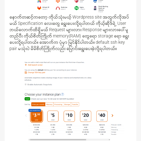
နောက်တဆင့်ကတော့ ကိုယ်သုံးမယ့် Wordpress site အတွက်လိုအပ်
မယ် Specification လေးတွေ ရွေးပေးလို့ရပါတယ် ကိုယ့်ဆိုဒ်ရဲ့ User
ဘယ်လောက်ထိရှိမယ် Request များလား Response များလားပေါ်မူ
တည်ပီး ကိုယ်စိတ်ကြိုက် memory(RAM) တွေရော storage ရော ရွေး
ပေးလို့ရပါတယ်။ အောက်က ပုံမှာ မြင်နိုင်ပါတယ်။ default ssh key
pair မသုံးပဲ မိမိစိတ်ကြိုက်လည်း ပြောင်းရွေးပေးခဲ့လို့ရပါတယ်။