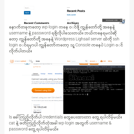
နောက်တခုကတော့ wp-login ကနေ ၀င်ဖို့ ကျွန်တော်တို့ အနေနဲ့
username နဲ့ password ရဖို့လိုပါသေးတယ်။ ဘယ်ကနေရမလဲဆို
တော့ ကျွန်တော်တို့ အနေနဲ့ Wordpress Lighsail server ထဲကို ssh
login ၀င်ရမှာပါ ကျွန်တော်ကတော့ သူ့ Console ကနေပဲ Login ၀င်
လိုက်ပါတယ်။
ls ခေါ်ကြည့်လိုက်ပါ credentials တွေပေးထားတာ တွေ့ရပါလိမ့်မယ်။
cat နဲ့ ဖတ်ကြည့်လိုက်တဲ့အခါ wp-login အတွက် username &
password တွေ့ရပါလိမ့်မယ်။