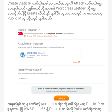
Create Static IP လုပ်တဲ့အခါမှာ ဘယ်အလုံးကို Attach လုပ်မလဲရွေး
ပေးရပါတယ် ကျွန်တော်တို့ အနေနဲ့ Wordpress Leetdev ကို ရွေး
ပေးလိုက်ပါပြီ Create လိုက်ရင် ရပါပြီ။ သူအစကတည်းက ပေးထားတဲ့
Public IP သုံးလို့လည်းရပါတယ်။
အခုဆိုရင် ကျွန်တော်တို့ wordpress ဆိုဒ်ကို ခေါ်လို့ရမယ့် Public IP တ
ခုရလာပါပြီ AWS Route53 နဲ့ Domain ဘယ်လို Point မလဲဆိုတာကို