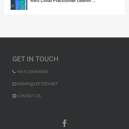
AWS Cloud Practitioner Learnin ...
GET IN TOUCH
+95 9 256455895
ADMIN@LEETDEV.NET
CONTACT US