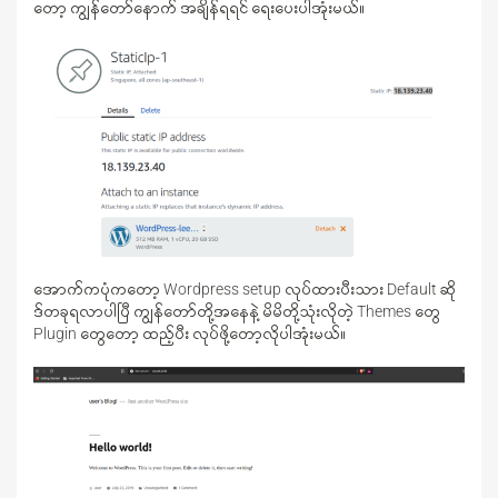
တော့ ကျွန်တော်နောက် အချိန်ရရင် ရေးပေးပါအုံးမယ်။
အောက်ကပုံကတော့ Wordpress setup လုပ်ထားပီးသား Default ဆို
ဒ်တခုရလာပါပြီ ကျွန်တော်တို့အနေနဲ့ မိမိတို့သုံးလိုတဲ့ Themes တွေ
Plugin တွေတော့ ထည့်ပီး လုပ်ဖို့တော့လိုပါအုံးမယ်။