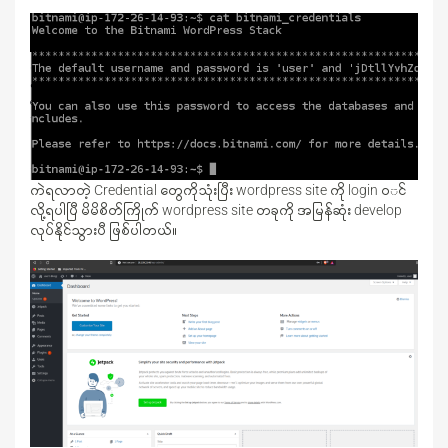
ကဲရလာတဲ့ Credential တွေကိုသုံးပြီး wordpress site ကို login ၀င်
လို့ရပါပြီ မိမိစိတ်ကြိုက် wordpress site တခုကို အမြန်ဆုံး develop
လုပ်နိုင်သွားပီ ဖြစ်ပါတယ်။