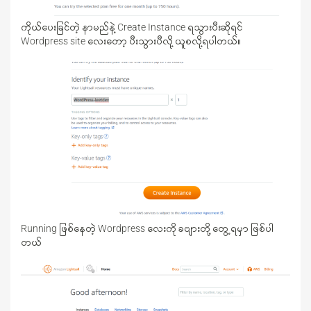
ကိုယ်ပေးခြင်တဲ့ နာမည်နဲ့ Create Instance ရသွားပီးဆိုရင်
Wordpress site လေးတော့ ပီးသွားပီလို့ ယူစလို့ရပါတယ်။
Running ဖြစ်နေတဲ့ Wordpress လေးကို ခဗျားတို့ တွေ့ရမှာ ဖြစ်ပါ
တယ်