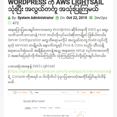
WORDPRESS ကို AWS LIGHTSAIL
သုံးပြီး အလွယ်တကူ အသုံးပြုကြမယ်
By:
System Administrator
On:
Oct 22, 2019
DevOps
472
အခုပြောပြပေးချင်တာကတော့ Wordpress ဆိုဒ်တခုကို AWS မှာ စျေး
သက်သက်သာသာနဲ့ Host ဘယ်လိုလုပ်မလဲဆိုတာမျိုးပဲ ဖြစ်ပါတယ်။
Server Configuration တွေသိစရာမလိုပဲ အလွယ်တကူ Build လုပ်လို့
ရတဲ့ services တမျိုးပါ။ နောက်ကျရင် Pros & Cons လည်း သီးသန့်
ရေးပေးပါအုံးမယ် အချိန်ရတာနဲ့အမျှ အခုတော့ setup လုပ်တာလေးကို
ပဲ အဆင်ပြေရင်လိုက်စမ်းကြည့်ပီး သုံးကြည့်ကြပါလို့ပြောချင်ပါတယ်။
ပထမဆုံးအနေနဲ့ AWS Lightsail
(
https://lightsail.aws.amazon.com/ls/webapp/home/instances
)
ရဲ့ Console ကိုအရင် ၀င်လိုက်ပါ ပုံမှာပြထားတဲ့အတိုင်းမြင်ရပါလိမ့်
မယ်