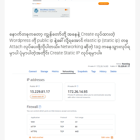
နောက်တခုကတော့ ကျွန်တော်တို့ အနေနဲ့ Create လုပ်ထားတဲ့
Wordpress ကို public ip နဲ့ခေါ်လို့ရအောင် elastic ip (static ip) တခု
Attach လုပ်ပေးဖို့လိုပါတယ်။ Networking ဆိုတဲ့ tag ကနေသွားလုပ်ရ
မှာပါ ပုံမှာပါတဲ့အတိုင်း Create Static IP လုပ်ရမှာပါ။